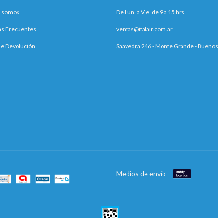
s somos
De Lun. a Vie. de 9 a 15 hrs.
as Frecuentes
ventas@italair.com.ar
 de Devolución
Saavedra 246 - Monte Grande - Buenos
Medios de envío