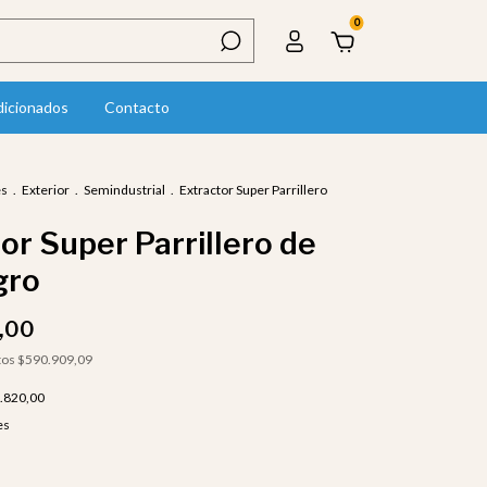
0
dicionados
Contacto
es
.
Exterior
.
Semindustrial
.
Extractor Super Parrillero
or Super Parrillero de
gro
,00
tos
$590.909,09
.820,00
es