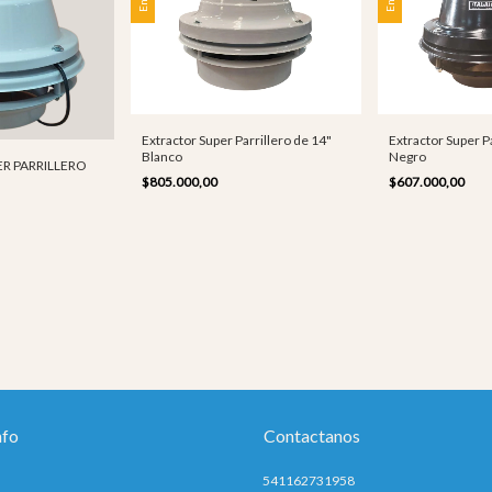
Extractor Super Parrillero de 14"
Extractor Super Pa
Blanco
Negro
R PARRILLERO
$805.000,00
$607.000,00
nfo
Contactanos
541162731958