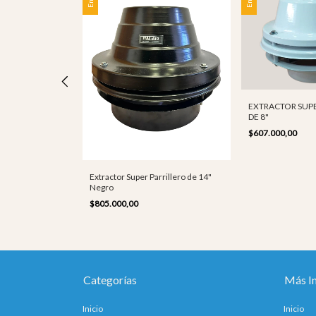
rrillero de 10"
EXTRACTOR SUPE
DE 8"
$607.000,00
Extractor Super Parrillero de 14"
Negro
$805.000,00
Categorías
Más I
Inicio
Inicio