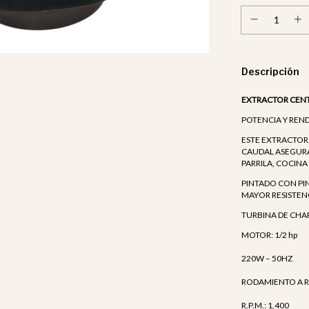
Descripción
EXTRACTOR CENT
POTENCIA Y REN
ESTE EXTRACTOR
CAUDAL ASEGURA
PARRILA, COCIN
PINTADO CON PI
MAYOR RESISTENC
TURBINA DE CHA
MOTOR: 1/2 hp
220W – 50HZ
RODAMIENTO A 
R.P.M.: 1.400