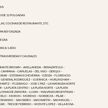
3/h
 DE 12 PULGADAS
ILAS, COCINAS DE RESTAURANTE, ETC
APA REFORZADA
NEGRA
BRICA 1 AÑO
TRAS MEDIDAS Y CAUDALES
RANTE BROWN – AVELLANEDA – BERAZATEGUI –
– CAMPANA – CAÑUELAS – DEL VISO – DERQUI –
BAR – ESTEBAN ECHEVERRIA – EZEIZA – FLORENCIO
 – GENERAL RODRIGUEZ – GUERNICA – HURLINGHAM –
WITZ – ITUZAINGO – JOSE C PAZ – LA MATANZA NORTE
R – LA PLATA CENTRO – LA PLATA NORTE – LA PLATA
 LOMAS DE ZAMORA – LUJAN – MALVINAS ARGENTINAS –
ERLO – MORON – MORENO – NORDELTA – PILAR –
ERNANDO – SAN ISIDRO – SAN MARTIN – SAN MIGUEL –
GRE – TRES DE FEBRERO – VICENTE LOPEZ – VILLA ROSA -