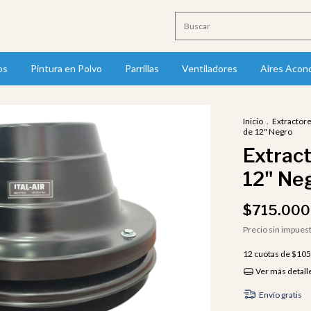
os
Pintura en Polvo
Parrillas
Ventiladores
Aires Acon
Inicio
.
Extractor
de 12" Negro
Extract
12" Ne
$715.000
Precio sin impues
12
cuotas de
$105
Ver más detall
Envío gratis