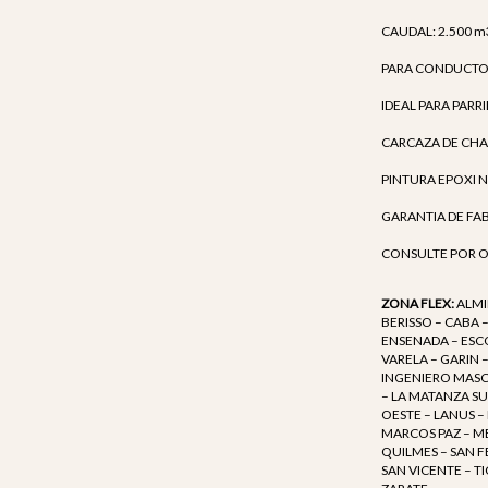
CAUDAL: 2.500 m
PARA CONDUCTOS
IDEAL PARA PARR
CARCAZA DE CH
PINTURA EPOXI 
GARANTIA DE FA
CONSULTE POR O
ZONA FLEX:
ALMI
BERISSO – CABA 
ENSENADA – ESCO
VARELA – GARIN
INGENIERO MASCH
– LA MATANZA SU
OESTE – LANUS –
MARCOS PAZ – M
QUILMES – SAN F
SAN VICENTE – TI