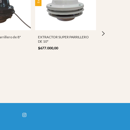
rrillero de 8"
EXTRACTOR SUPER PARRILLERO
EXTRACTOR SUP
DE 10"
DE 12"
$677.000,00
$715.000,00