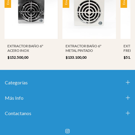
EXTRACTOR BAÑO 6"
EXTRACTOR BAÑO 6"
EXTRA
ACERO INOX
METAL PINTADO
FRENT
$152.500,00
$133.100,00
$51.0
Categorías
Más Info
Contactanos