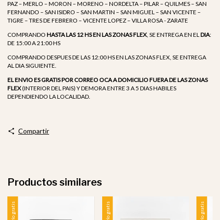
PAZ – MERLO – MORON – MORENO – NORDELTA – PILAR – QUILMES – SAN
FERNANDO – SAN ISIDRO – SAN MARTIN – SAN MIGUEL – SAN VICENTE –
TIGRE – TRES DE FEBRERO – VICENTE LOPEZ – VILLA ROSA - ZARATE
COMPRANDO
HASTA LAS 12 HS EN LAS ZONAS FLEX
, SE ENTREGA EN EL
DIA
:
DE 15:00 A 21:00 HS
COMPRANDO DESPUES DE LAS 12:00 HS EN LAS ZONAS FLEX, SE ENTREGA
AL DIA SIGUIENTE.
EL ENVIO ES GRATIS POR CORREO OCA A DOMICILIO FUERA DE LAS ZONAS
FLEX
(INTERIOR DEL PAIS) Y DEMORA ENTRE 3 A 5 DIAS HABILES
DEPENDIENDO LA LOCALIDAD.
Compartir
Productos similares
Envío gratis
Envío gratis
Envío gratis