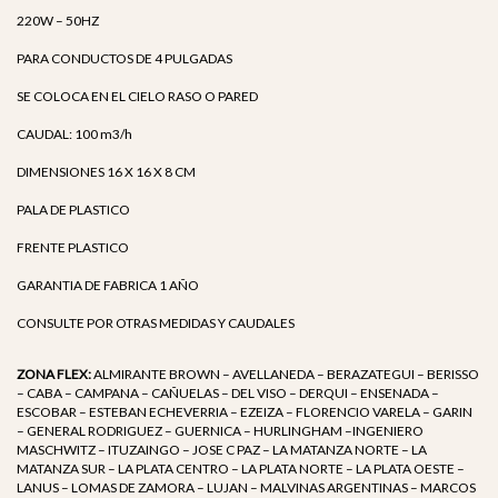
220W – 50HZ
PARA CONDUCTOS DE 4 PULGADAS
SE COLOCA EN EL CIELO RASO O PARED
CAUDAL: 100 m3/h
DIMENSIONES 16 X 16 X 8 CM
PALA DE PLASTICO
FRENTE PLASTICO
GARANTIA DE FABRICA 1 AÑO
CONSULTE POR OTRAS MEDIDAS Y CAUDALES
ZONA FLEX:
ALMIRANTE BROWN – AVELLANEDA – BERAZATEGUI – BERISSO
– CABA – CAMPANA – CAÑUELAS – DEL VISO – DERQUI – ENSENADA –
ESCOBAR – ESTEBAN ECHEVERRIA – EZEIZA – FLORENCIO VARELA – GARIN
– GENERAL RODRIGUEZ – GUERNICA – HURLINGHAM –INGENIERO
MASCHWITZ – ITUZAINGO – JOSE C PAZ – LA MATANZA NORTE – LA
MATANZA SUR – LA PLATA CENTRO – LA PLATA NORTE – LA PLATA OESTE –
LANUS – LOMAS DE ZAMORA – LUJAN – MALVINAS ARGENTINAS – MARCOS